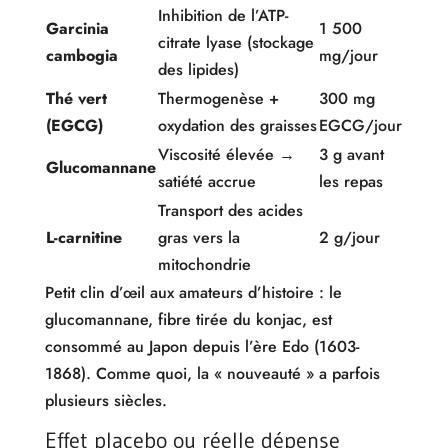
Inhibition de l’ATP-
Garcinia
1 500
citrate lyase (stockage
cambogia
mg/jour
des lipides)
Thé vert
Thermogenèse +
300 mg
(EGCG)
oxydation des graisses
EGCG/jour
Viscosité élevée →
3 g avant
Glucomannane
satiété accrue
les repas
Transport des acides
L-carnitine
gras vers la
2 g/jour
mitochondrie
Petit clin d’œil aux amateurs d’histoire : le
glucomannane, fibre tirée du konjac, est
consommé au Japon depuis l’ère Edo (1603-
1868). Comme quoi, la « nouveauté » a parfois
plusieurs siècles.
Effet placebo ou réelle dépense