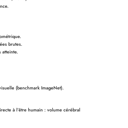
ence.
nométrique.
ées brutes.
atteinte.
n visuelle (benchmark ImageNet).
directe à l’être humain : volume cérébral