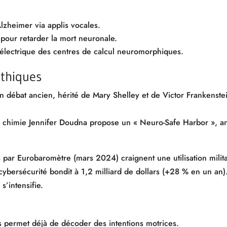
lzheimer via applis vocales.
pour retarder la mort neuronale.
électrique des centres de calcul neuromorphiques.
éthiques
 débat ancien, hérité de Mary Shelley et de Victor Frankenste
 chimie Jennifer Doudna propose un « Neuro-Safe Harbor », a
 par Eurobaromètre (mars 2024) craignent une utilisation milit
cybersécurité bondit à 1,2 milliard de dollars (+28 % en un an)
s’intensifie.
as permet déjà de décoder des intentions motrices.