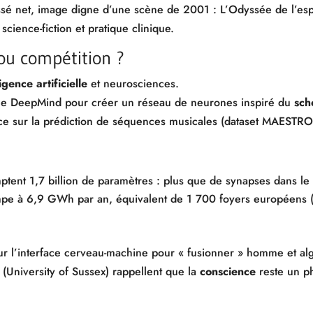
ssé net, image digne d’une scène de 2001 : L’Odyssée de l’es
science-fiction et pratique clinique.
ou compétition ?
ligence artificielle
et neurosciences.
ogle DeepMind pour créer un réseau de neurones inspiré du
sch
ce sur la prédiction de séquences musicales (dataset MAESTRO
tent 1,7 billion de paramètres : plus que de synapses dans le
pe à 6,9 GWh par an, équivalent de 1 700 foyers européens (A
ur l’interface cerveau-machine pour « fusionner » homme et al
(University of Sussex) rappellent que la
conscience
reste un p