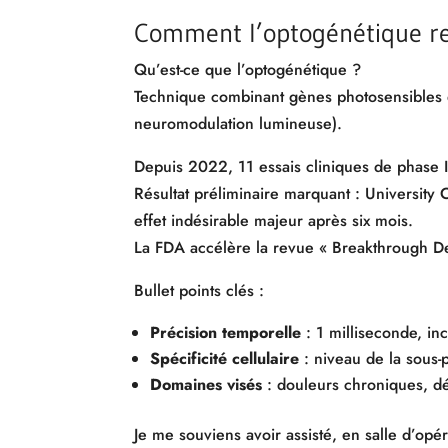
Comment l’optogénétique rec
Qu’est-ce que l’optogénétique ?
Technique combinant gènes photosensibles d
neuromodulation lumineuse).
Depuis 2022, 11 essais cliniques de phase I/
Résultat préliminaire marquant : Universit
effet indésirable majeur après six mois.
La FDA accélère la revue « Breakthrough De
Bullet points clés :
Précision temporelle
: 1 milliseconde, in
Spécificité cellulaire
: niveau de la sous-p
Domaines visés
: douleurs chroniques, dé
Je me souviens avoir assisté, en salle d’opé