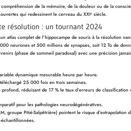
 compréhension de la mémoire, de la douleur ou de la consci
ouvertes qui redessinent le cerveau du XXIᵉ siècle.
e résolution : un tournant 2024
un atlas complet de l’hippocampe de souris à la résolution na
 000 neurones et 500 millions de synapses, soit 12 To de donn
uvenirs (phase de sommeil paradoxal) avec une précision jamais 
riable dynamique mesurable heure par heure.
à téléchargé 25 000 fois en trois semaines.
e profond, réduisant de 17 % le taux d’erreurs de classificatio
mparatif pour les pathologies neurodégénératives.
M, groupe Pitié-Salpêtrière) pointent le risque d’extrapolation 
s-échantillonnées.