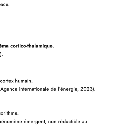
pace.
éma cortico-thalamique
.
).
 cortex humain.
gence internationale de l’énergie, 2023).
gorithme.
hénomène émergent, non réductible au