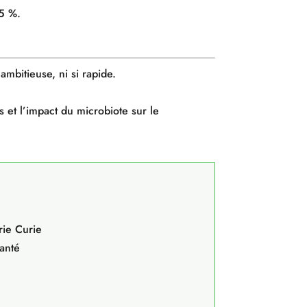
75 %.
ambitieuse, ni si rapide.
s et l’impact du microbiote sur le
rie Curie
Santé