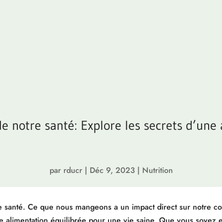
de notre santé: Explore les secrets d’une
par
rducr
|
Déc 9, 2023
|
Nutrition
tre santé. Ce que nous mangeons a un impact direct sur notre co
une alimentation équilibrée pour une vie saine. Que vous soyez 