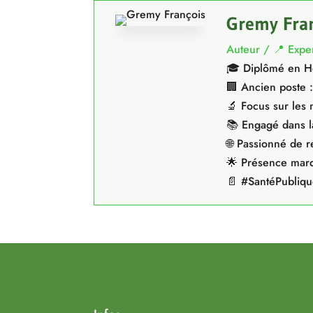
Gremy Fra
Auteur / 📍 Expe
🎓 Diplômé en Hé
🏢 Ancien poste :
🔬 Focus sur les
📚 Engagé dans la
🌐 Passionné de 
🌟 Présence marq
📄 #SantéPubliq