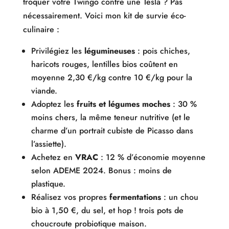
troquer votre Twingo contre une Tesla ? Pas
nécessairement. Voici mon kit de survie éco-
culinaire :
Privilégiez les
légumineuses
: pois chiches,
haricots rouges, lentilles bios coûtent en
moyenne 2,30 €/kg contre 10 €/kg pour la
viande.
Adoptez les
fruits et légumes moches
: 30 %
moins chers, la même teneur nutritive (et le
charme d’un portrait cubiste de Picasso dans
l’assiette).
Achetez en
VRAC
: 12 % d’économie moyenne
selon ADEME 2024. Bonus : moins de
plastique.
Réalisez vos propres
fermentations
: un chou
bio à 1,50 €, du sel, et hop ! trois pots de
choucroute probiotique maison.