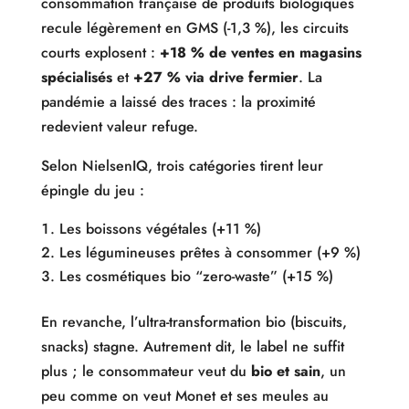
consommation française de produits biologiques
recule légèrement en GMS (-1,3 %), les circuits
courts explosent :
+18 % de ventes en magasins
spécialisés
et
+27 % via drive fermier
. La
pandémie a laissé des traces : la proximité
redevient valeur refuge.
Selon NielsenIQ, trois catégories tirent leur
épingle du jeu :
Les boissons végétales (+11 %)
Les légumineuses prêtes à consommer (+9 %)
Les cosmétiques bio “zero-waste” (+15 %)
En revanche, l’ultra-transformation bio (biscuits,
snacks) stagne. Autrement dit, le label ne suffit
plus ; le consommateur veut du
bio et sain
, un
peu comme on veut Monet et ses meules au